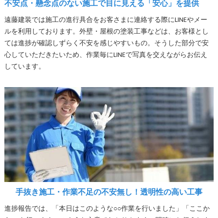
不安点・懸念点のない施工で目に見える「安心」を提供
遠藤建装では施工の進行具合をお客さまに連絡する際にLINEやメー
ルを利用しております。外壁・屋根の塗装工事などは、お客様とし
ては進捗が確認しずらく不安を感じやすいもの。そうした部分で安
心していただきたいため、作業毎にLINEで写真を交えながらお伝え
しています。
手抜き施工・作業不足の不安無し！透明性の高い工事
進捗報告では、「本日はこのような○○作業を行いました」「ここか