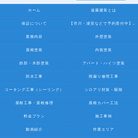
ホーム
遠藤建装とは
保証について
【市川・浦安などで予約受付中】無料子ども塗装体験
業務内容
外壁塗装
屋根塗装
内装塗装
鉄部・木部塗装
アパート・ハイツ塗装
防水工事
雨漏り修理工事
コーキング工事（シーリング）
シロアリ対策・駆除
屋根工事・屋根修理
屋根カバー工法
料金プラン
施工事例
動画紹介
作業エリア