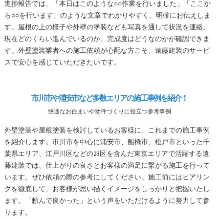
進捗報告では、「本日はこのような○○作業を行いました」「ここか
ら○○を行います」のような文章でわかりやすく、明確にお伝えしま
す。屋根の上の様子や外壁の塗装なども写真を通して状況を連絡。
現在どのくらい進んでいるのか、完成度はどうなのかが確認できま
す。外壁塗装業者への施工依頼が心配な方こそ、遠藤建装のサービ
スで安心を感じていただきたいです。
市川市や浦安市など多数エリアの施工事例を紹介！
快適なお住まいや物件づくりに役立つ参考事例
外壁塗装や屋根塗装を検討しているお客様に、これまでの施工事例
を紹介します。市川市を中心に浦安市、船橋市、松戸市といった千
葉県エリア、江戸川区などの23区を含んだ東京エリアで活躍する遠
藤建装では、仕上がりの良さとお客様の満足に繋がる施工を行って
います。ぜひ依頼の際の参考にしてください。施工前にはヒアリン
グを徹底して、お客様が思い描くイメージをしっかりと把握いたし
ます。「頼んで良かった」という声をいただけるように努力して参
ります。