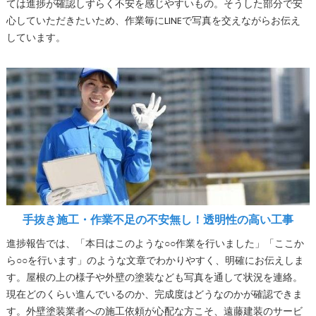
ては進捗が確認しずらく不安を感じやすいもの。そうした部分で安
心していただきたいため、作業毎にLINEで写真を交えながらお伝え
しています。
手抜き施工・作業不足の不安無し！透明性の高い工事
進捗報告では、「本日はこのような○○作業を行いました」「ここか
ら○○を行います」のような文章でわかりやすく、明確にお伝えしま
す。屋根の上の様子や外壁の塗装なども写真を通して状況を連絡。
現在どのくらい進んでいるのか、完成度はどうなのかが確認できま
す。外壁塗装業者への施工依頼が心配な方こそ、遠藤建装のサービ